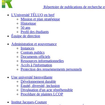
Répertoire de publications de recherche en
L'Université TÉLUQ en bref
Mission et plan stratégique
Historique
50 ans
Profil des étudiants
Équipe de direction
Administration et gouvernance
Instances
Contrats publics
Documents officiels
Ressources informationnelles
Accès à l'information
Protection des renseignements personnels
Une université bienveillante
Développement durable
Équité, diversité, inclusion
Divulgation d'un acte répréhensible
Procédure de plaintes LCOP
Institut Jacques-Couture