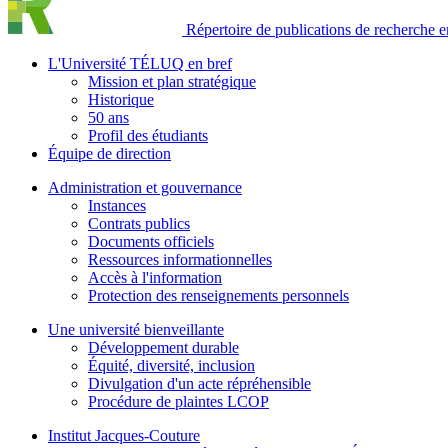
Répertoire de publications de recherche en
L'Université TÉLUQ en bref
Mission et plan stratégique
Historique
50 ans
Profil des étudiants
Équipe de direction
Administration et gouvernance
Instances
Contrats publics
Documents officiels
Ressources informationnelles
Accès à l'information
Protection des renseignements personnels
Une université bienveillante
Développement durable
Équité, diversité, inclusion
Divulgation d'un acte répréhensible
Procédure de plaintes LCOP
Institut Jacques-Couture